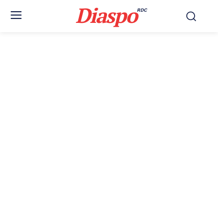
Diaspo
RDC