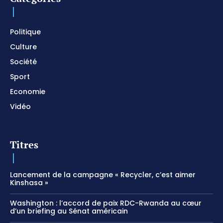
Prayer and Devotional / Piano pour prier /
Meditation
01:17:04
Politique
Culture
Société
Sport
Economie
Vidéo
Titres
Lancement de la campagne « Recycler, c’est aimer
Kinshasa »
Washington : l’accord de paix RDC-Rwanda au cœur
d’un briefing au Sénat américain