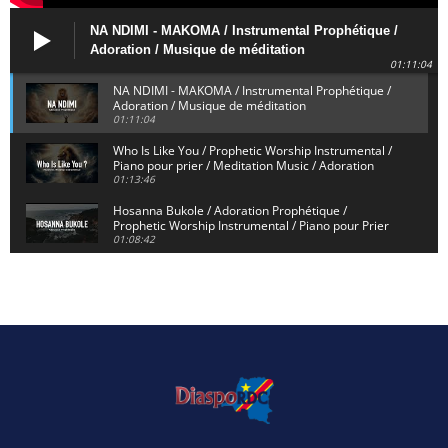
NA NDIMI - MAKOMA / Instrumental Prophétique /
Adoration / Musique de méditation
01:11:04
NA NDIMI - MAKOMA / Instrumental Prophétique /
Adoration / Musique de méditation
01:11:04
Who Is Like You / Prophetic Worship Instrumental /
Piano pour prier / Meditation Music / Adoration
01:13:46
Hosanna Bukole / Adoration Prophétique /
Prophetic Worship Instrumental / Piano pour Prier
01:08:42
We Bow Down and Worship Yahweh / Prosternés et
Adorons / Prophetic Worship Instrumental / Piano
01:12:55
Dieu de Secours - God of Rescue / Adoration
Prophétique / Worship Instrumental / Piano pour
Prier
01:29:15
Yahweh Sabaoth / Prophetic Worship Instrumental
/ Piano pour prier / Instrumental d'intercession
01:32:30