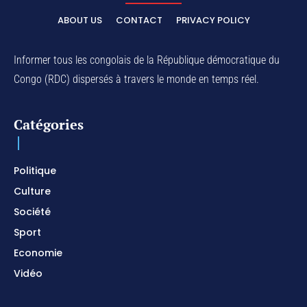
ELIKIA NA NGAI / Instrumental de Prière / 1H
d'Adoration / Instrumental d'intercession
ABOUT US
CONTACT
PRIVACY POLICY
01:03:38
Na Belema Na Yo / Instrumental Prophétique /
Piano pour prier / Soaking Worship Instrumental
Informer tous les congolais de la République démocratique du
01:17:32
Congo (RDC) dispersés à travers le monde en temps réel.
For Your Name Is Holy / Prophetic Worship
Instrumental / Prayer and Devotional / Piano pour
prier
01:22:49
Catégories
I SURRENDER / Soaking Worship Instrumental /
Prayer and Devotional / Piano pour prier /
Meditation
01:17:04
Politique
Culture
Société
Sport
Economie
Vidéo