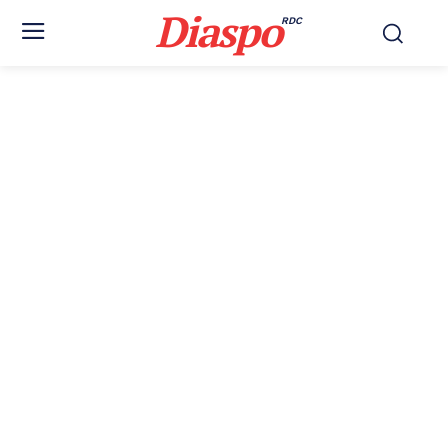
Diaspo
RDC