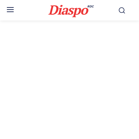
Diaspo
RDC