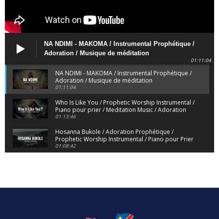
NA NDIMI - MAKOMA / Instrumental Prophétique /
Adoration / Musique de méditation
01:11:04
NA NDIMI - MAKOMA / Instrumental Prophétique /
Adoration / Musique de méditation
01:11:04
Who Is Like You / Prophetic Worship Instrumental /
Piano pour prier / Meditation Music / Adoration
01:13:46
Hosanna Bukole / Adoration Prophétique /
Prophetic Worship Instrumental / Piano pour Prier
01:08:42
We Bow Down and Worship Yahweh / Prosternés
et Adorons / Prophetic Worship Instrumental /
Piano
01:12:55
Dieu de Secours - God of Rescue / Adoration
Prophétique / Worship Instrumental / Piano pour
Prier
01:29:15