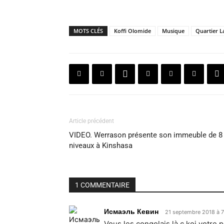
MOTS CLÉS
Koffi Olomide
Musique
Quartier L
Article précédent
VIDEO. Werrason présente son immeuble de 8
niveaux à Kinshasa
1 COMMENTAIRE
Исмаэль Кевин
21 septembre 2018 à 7
Vous les congolais là c koi votre 