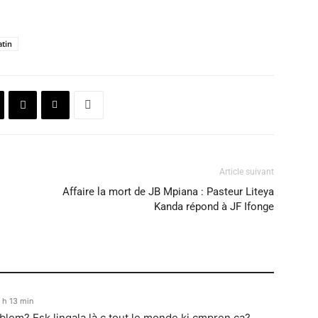
atin
Article suivant
Affaire la mort de JB Mpiana : Pasteur Liteya
Kanda répond à JF Ifonge
 h 13 min
pblem? Esk lingala là c tout le monde ki cmpren ça?