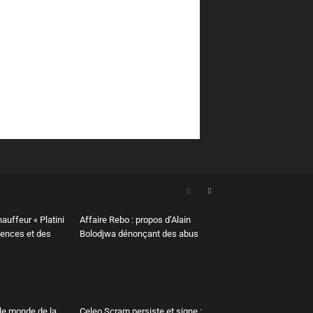
hauffeur « Platini
Affaire Rebo : propos d’Alain
lences et des
Bolodjwa dénonçant des abus
le monde de la
Celeo Scram persiste et signe :