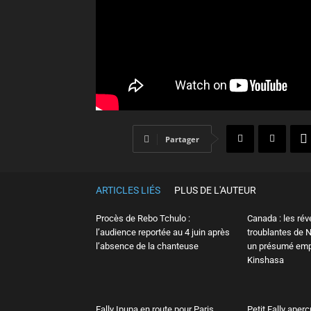
Partager
ARTICLES LIÉS
PLUS DE L'AUTEUR
Procès de Rebo Tchulo :
Canada : les rév
l’audience reportée au 4 juin après
troublantes de
l’absence de la chanteuse
un présumé em
Kinshasa
Fally Ipupa en route pour Paris,
Petit Fally aperç