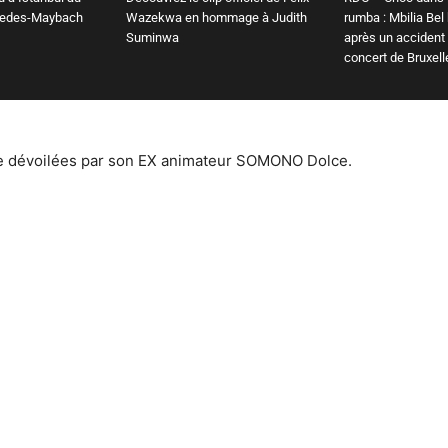
cedes-Maybach
Wazekwa en hommage à Judith
rumba : Mbilia Bel
Suminwa
après un accident
concert de Bruxell
de dévoilées par son EX animateur SOMONO Dolce.