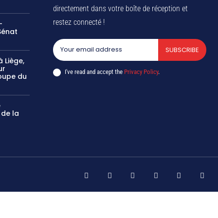
directement dans votre boîte de réception et
restez connecté !
-
Sénat
SUBSCRIBE
 Liège,
ur
I've read and accept the
Privacy Policy
.
oupe du
e
 de la