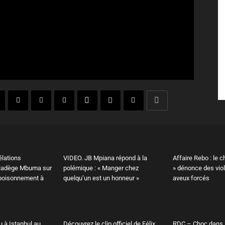
élations
VIDEO. JB Mpiana répond à la
Affaire Rebo : le c
 Nadège Mbuma sur
polémique : « Manger chez
» dénonce des vio
poisonnement à
quelqu’un est un honneur »
aveux forcés
u à Istanbul au
Découvrez le clip officiel de Félix
RDC – Choc dans 