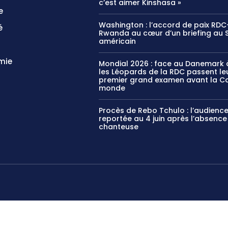
c’est aimer Kinshasa »
e
Washington : l’accord de paix RDC
é
Rwanda au cœur d’un briefing au 
américain
mie
Mondial 2026 : face au Danemark à
les Léopards de la RDC passent le
premier grand examen avant la C
monde
Procès de Rebo Tchulo : l’audienc
reportée au 4 juin après l’absence
chanteuse