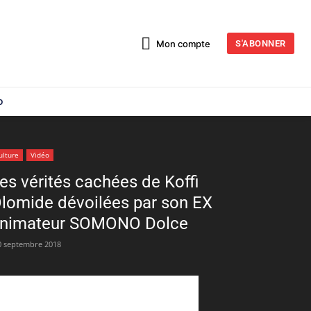
Mon compte
S'ABONNER
o
ulture
Vidéo
es vérités cachées de Koffi
lomide dévoilées par son EX
nimateur SOMONO Dolce
0 septembre 2018