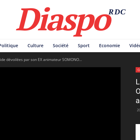
Diaspo
RDC
Politique
Culture
Société
Sport
Economie
Vidé
mide dévoilées par son EX animateur SOMONO...
C
L
O
a
2