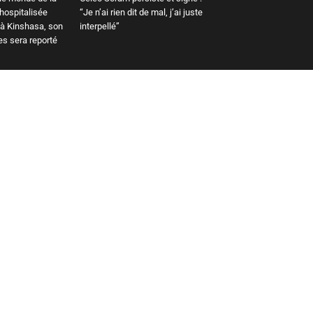
 hospitalisée
“Je n’ai rien dit de mal, j’ai juste
 à Kinshasa, son
interpellé”
es sera reporté