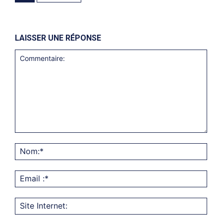
LAISSER UNE RÉPONSE
Commentaire:
Nom
Emai
:*
Site
Inter