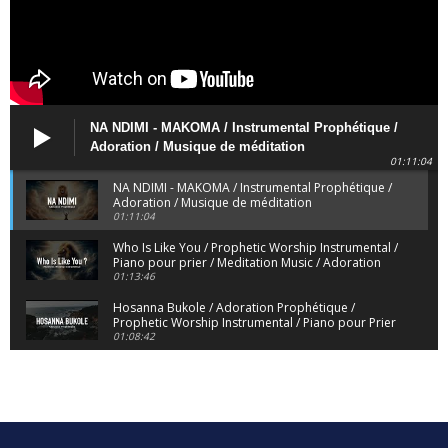
NA NDIMI - MAKOMA / Instrumental Prophétique /
Adoration / Musique de méditation
01:11:04
NA NDIMI - MAKOMA / Instrumental Prophétique /
Adoration / Musique de méditation
01:11:04
Who Is Like You / Prophetic Worship Instrumental /
Piano pour prier / Meditation Music / Adoration
01:13:46
Hosanna Bukole / Adoration Prophétique /
Prophetic Worship Instrumental / Piano pour Prier
01:08:42
We Bow Down and Worship Yahweh / Prosternés
et Adorons / Prophetic Worship Instrumental /
Piano
01:12:55
Dieu de Secours - God of Rescue / Adoration
Prophétique / Worship Instrumental / Piano pour