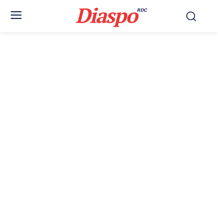
Diaspo
RDC