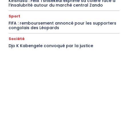
Kinshasa : Félix Tshisekedi exprime sa colère face à
l’insalubrité autour du marché central Zando
Sport
FIFA : remboursement annoncé pour les supporters
congolais des Léopards
Société
Djo K Kabengele convoqué par la justice