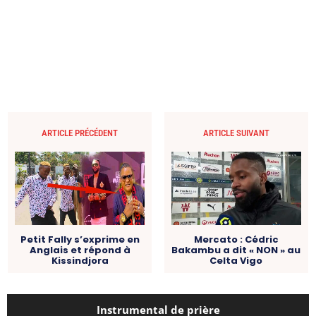
ARTICLE PRÉCÉDENT
ARTICLE SUIVANT
Petit Fally s’exprime en
Mercato : Cédric
Anglais et répond à
Bakambu a dit « NON » au
Kissindjora
Celta Vigo
Instrumental de prière