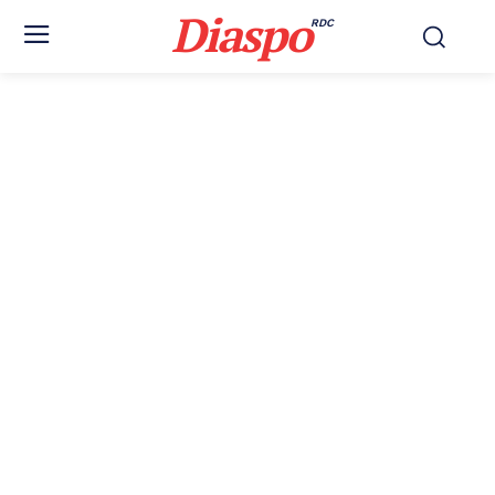
Diaspo
RDC