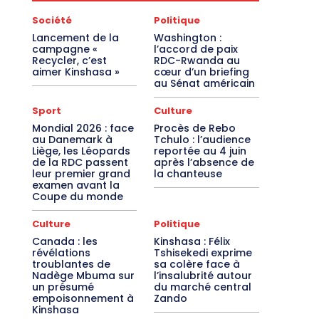
Société
Politique
Lancement de la
Washington :
campagne «
l’accord de paix
Recycler, c’est
RDC-Rwanda au
aimer Kinshasa »
cœur d’un briefing
au Sénat américain
Sport
Culture
Mondial 2026 : face
Procès de Rebo
au Danemark à
Tchulo : l’audience
Liège, les Léopards
reportée au 4 juin
de la RDC passent
après l’absence de
leur premier grand
la chanteuse
examen avant la
Coupe du monde
Culture
Politique
Canada : les
Kinshasa : Félix
révélations
Tshisekedi exprime
troublantes de
sa colère face à
Nadège Mbuma sur
l’insalubrité autour
un présumé
du marché central
empoisonnement à
Zando
Kinshasa