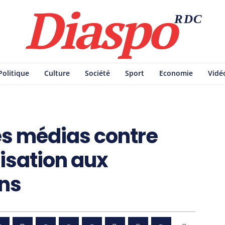
Diaspo
RDC
Politique
Culture
Société
Sport
Economie
Vidé
es médias contre
isation aux
ons