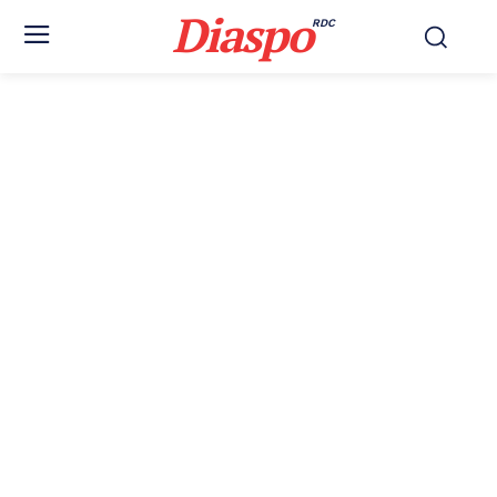
Diaspo
RDC