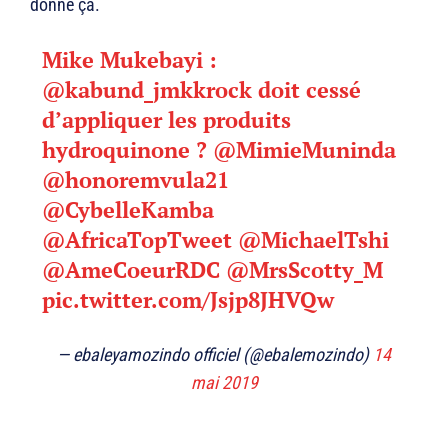
donne ça.
Mike Mukebayi :
@kabund_jmkkrock
doit cessé
d’appliquer les produits
hydroquinone ?
@MimieMuninda
@honoremvula21
@CybelleKamba
@AfricaTopTweet
@MichaelTshi
@AmeCoeurRDC
@MrsScotty_M
pic.twitter.com/Jsjp8JHVQw
— ebaleyamozindo officiel (@ebalemozindo)
14
mai 2019