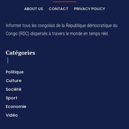
ELIKIA NA NGAI / Instrumental de Prière / 1H
d'Adoration / Instrumental d'intercession
ABOUT US
CONTACT
PRIVACY POLICY
01:03:38
Na Belema Na Yo / Instrumental Prophétique /
Piano pour prier / Soaking Worship Instrumental
Informer tous les congolais de la République démocratique du
01:17:32
Congo (RDC) dispersés à travers le monde en temps réel.
For Your Name Is Holy / Prophetic Worship
Instrumental / Prayer and Devotional / Piano pour
prier
01:22:49
Catégories
I SURRENDER / Soaking Worship Instrumental /
Prayer and Devotional / Piano pour prier /
Meditation
01:17:04
Politique
Culture
Société
Sport
Economie
Vidéo