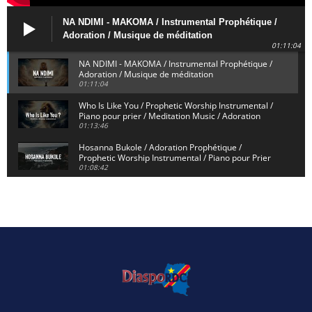
NA NDIMI - MAKOMA / Instrumental Prophétique /
Adoration / Musique de méditation
01:11:04
NA NDIMI - MAKOMA / Instrumental Prophétique /
Adoration / Musique de méditation
01:11:04
Who Is Like You / Prophetic Worship Instrumental /
Piano pour prier / Meditation Music / Adoration
01:13:46
Hosanna Bukole / Adoration Prophétique /
Prophetic Worship Instrumental / Piano pour Prier
01:08:42
We Bow Down and Worship Yahweh / Prosternés et
Adorons / Prophetic Worship Instrumental / Piano
01:12:55
Dieu de Secours - God of Rescue / Adoration
Prophétique / Worship Instrumental / Piano pour
Prier
01:29:15
Yahweh Sabaoth / Prophetic Worship Instrumental
/ Piano pour prier / Instrumental d'intercession
01:32:30