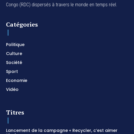
Congo (RDC) dispersés à travers le monde en temps réel.
For Your Name Is Holy / Prophetic Worship
Instrumental / Prayer and Devotional / Piano pour
prier
01:22:49
Catégories
I SURRENDER / Soaking Worship Instrumental /
Prayer and Devotional / Piano pour prier /
Meditation
01:17:04
Politique
Culture
Société
Sport
Economie
Vidéo
Titres
Lancement de la campagne « Recycler, c’est aimer