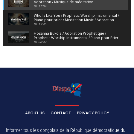
Adoration / Musique de méditation
01:11:04
Who Is Like You / Prophetic Worship Instrumental /
Piano pour prier / Meditation Music / Adoration
01:13:46
Hosanna Bukole / Adoration Prophétique /
Prophetic Worship Instrumental / Piano pour Prier
01:08:42
We Bow Down and Worship Yahweh / Prosternés
et Adorons / Prophetic Worship Instrumental /
Piano
01:12:55
Dieu de Secours - God of Rescue / Adoration
Prophétique / Worship Instrumental / Piano pour
Prier
01:29:15
Yahweh Sabaoth / Prophetic Worship Instrumental
/ Piano pour prier / Instrumental d'intercession
01:32:30
ELIKIA NA NGAI / Instrumental de Prière / 1H
d'Adoration / Instrumental d'intercession
ABOUT US
CONTACT
PRIVACY POLICY
01:03:38
Na Belema Na Yo / Instrumental Prophétique /
Piano pour prier / Soaking Worship Instrumental
Informer tous les congolais de la République démocratique du
01:17:32