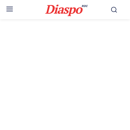
Diaspo
RDC