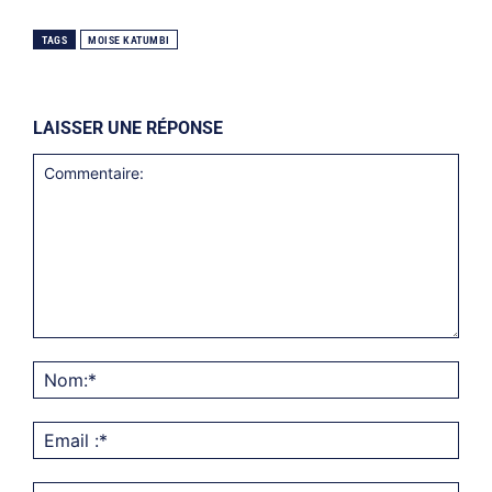
TAGS
MOISE KATUMBI
LAISSER UNE RÉPONSE
Commentaire:
Nom
Emai
:*