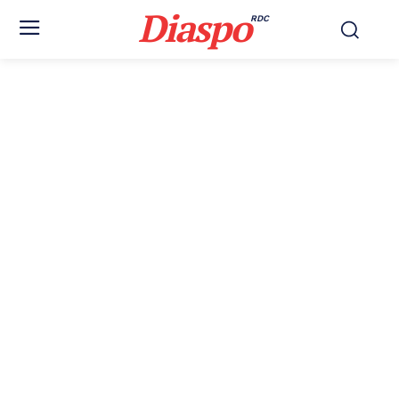
Diaspo
RDC