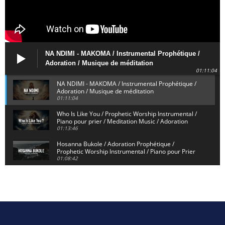
NA NDIMI - MAKOMA / Instrumental Prophétique /
Adoration / Musique de méditation
01:11:04
NA NDIMI - MAKOMA / Instrumental Prophétique /
Adoration / Musique de méditation
01:11:04
Who Is Like You / Prophetic Worship Instrumental /
Piano pour prier / Meditation Music / Adoration
01:13:46
Hosanna Bukole / Adoration Prophétique /
Prophetic Worship Instrumental / Piano pour Prier
01:08:42
We Bow Down and Worship Yahweh / Prosternés et
Adorons / Prophetic Worship Instrumental / Piano
01:12:55
Dieu de Secours - God of Rescue / Adoration
Prophétique / Worship Instrumental / Piano pour
Prier
01:29:15