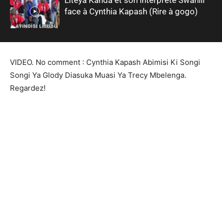
face à Cynthia Kapash (Rire à gogo)
VIDEO. No comment : Cynthia Kapash Abimisi Ki Songi
Songi Ya Glody Diasuka Muasi Ya Trecy Mbelenga.
Regardez!