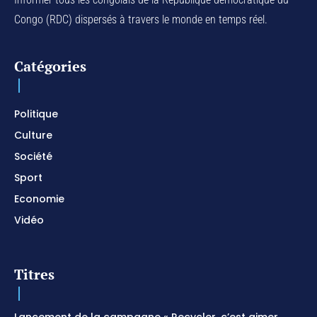
01:17:32
Congo (RDC) dispersés à travers le monde en temps réel.
For Your Name Is Holy / Prophetic Worship
Instrumental / Prayer and Devotional / Piano pour
prier
01:22:49
Catégories
I SURRENDER / Soaking Worship Instrumental /
Prayer and Devotional / Piano pour prier /
Meditation
01:17:04
Politique
Culture
Société
Sport
Economie
Vidéo
Titres