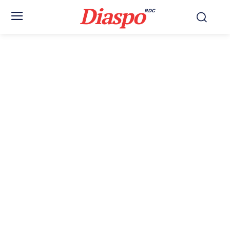
Diaspo
RDC