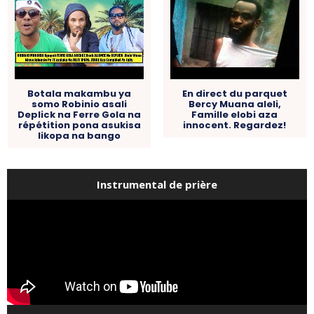
Botala makambu ya
En direct du parquet
somo Robinio asali
Bercy Muana aleli,
Deplick na Ferre Gola na
Famille elobi aza
répétition pona asukisa
innocent. Regardez!
likopa na bango
Instrumental de prière