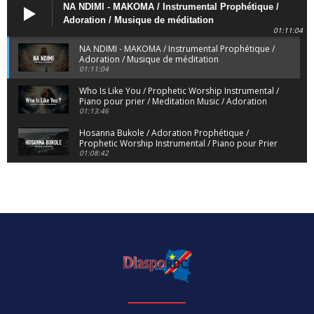
NA NDIMI - MAKOMA / Instrumental Prophétique /
Adoration / Musique de méditation
01:11:04
NA NDIMI - MAKOMA / Instrumental Prophétique /
Adoration / Musique de méditation
01:11:04
Who Is Like You / Prophetic Worship Instrumental /
Piano pour prier / Meditation Music / Adoration
01:13:46
Hosanna Bukole / Adoration Prophétique /
Prophetic Worship Instrumental / Piano pour Prier
01:08:42
We Bow Down and Worship Yahweh / Prosternés
et Adorons / Prophetic Worship Instrumental /
Piano
01:12:55
Dieu de Secours - God of Rescue / Adoration
Prophétique / Worship Instrumental / Piano pour
Prier
01:29:15
Yahweh Sabaoth / Prophetic Worship Instrumental
/ Piano pour prier / Instrumental d'intercession
01:32:30
ELIKIA NA NGAI / Instrumental de Prière / 1H
d'Adoration / Instrumental d'intercession