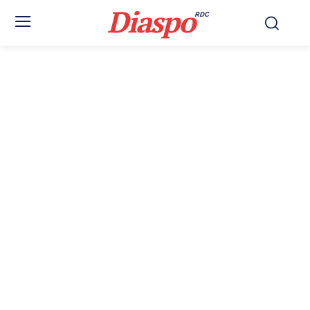
Diaspo
RDC