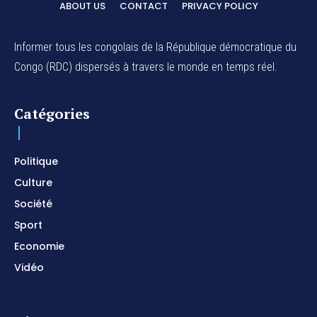
ABOUT US
CONTACT
PRIVACY POLICY
01:03:38
Na Belema Na Yo / Instrumental Prophétique /
Piano pour prier / Soaking Worship Instrumental
Informer tous les congolais de la République démocratique du
01:17:32
Congo (RDC) dispersés à travers le monde en temps réel.
For Your Name Is Holy / Prophetic Worship
Instrumental / Prayer and Devotional / Piano pour
prier
01:22:49
Catégories
I SURRENDER / Soaking Worship Instrumental /
Prayer and Devotional / Piano pour prier /
Meditation
01:17:04
Politique
Culture
Société
Sport
Economie
Vidéo