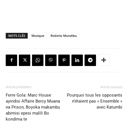
MOTS CLÉS
Musique
Robinio Mundibu
Article précédent
Article suivant
Ferre Gola: Marc House
Pourquoi tous les opposants
ayindisi Affaire Bercy Muana
n’étaient pas « Ensemble »
na Prison, Boyoka makambu
avec Katumbi
abimisi epesi malili Bo
kondima te