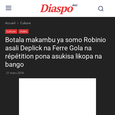
Diaspo
RDC
Accueil
Culture
Culture
Vidéo
Botala makambu ya somo Robinio
asali Deplick na Ferre Gola na
répétition pona asukisa likopa na
bango
21 mars 2018