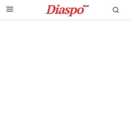
Diaspo
RDC