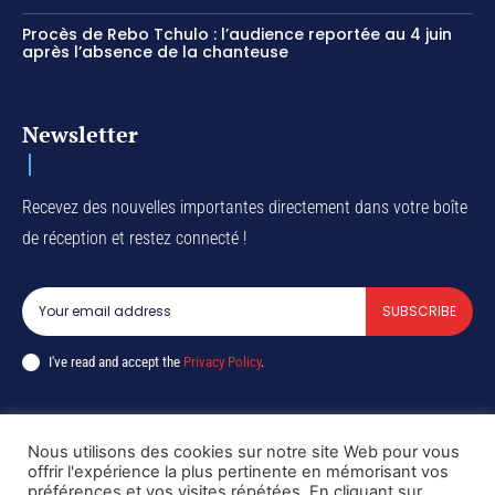
Procès de Rebo Tchulo : l’audience reportée au 4 juin
après l’absence de la chanteuse
Newsletter
Recevez des nouvelles importantes directement dans votre boîte
de réception et restez connecté !
SUBSCRIBE
I've read and accept the
Privacy Policy
.
Nous utilisons des cookies sur notre site Web pour vous
Copyright © DiaspoRDC. All rights reserved
offrir l'expérience la plus pertinente en mémorisant vos
préférences et vos visites répétées. En cliquant sur