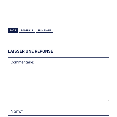
TAGS
FOOTBALL
JB MPIANA
LAISSER UNE RÉPONSE
Commentaire:
Nom