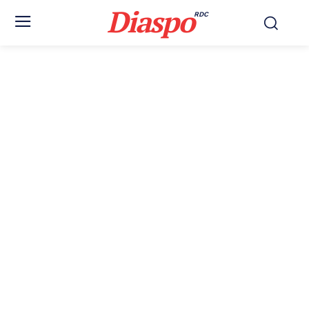
Diaspo
RDC