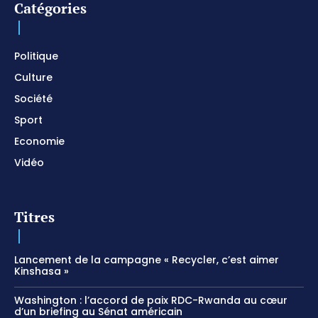
Catégories
I SURRENDER / Soaking Worship Instrumental /
Prayer and Devotional / Piano pour prier /
Meditation
01:17:04
Politique
Culture
Société
Sport
Economie
Vidéo
Titres
Lancement de la campagne « Recycler, c’est aimer
Kinshasa »
Washington : l’accord de paix RDC-Rwanda au cœur
d’un briefing au Sénat américain