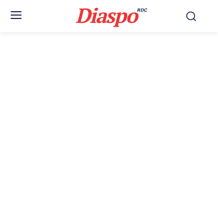
Diaspo
RDC