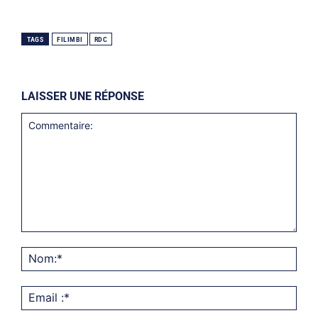
TAGS
FILIMBI
RDC
LAISSER UNE RÉPONSE
Commentaire:
Nom
Emai
:*