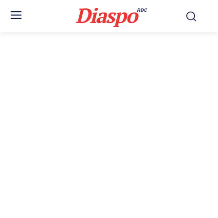
Diaspo
RDC