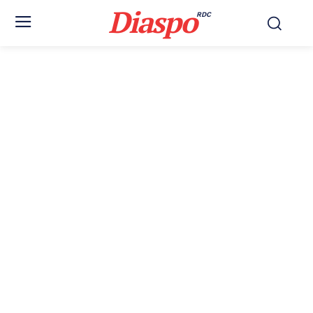
Diaspo
RDC