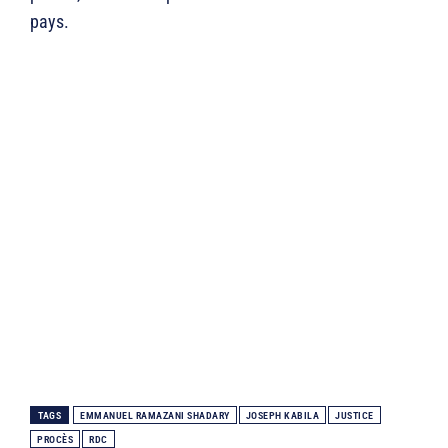
pays.
TAGS
EMMANUEL RAMAZANI SHADARY
JOSEPH KABILA
JUSTICE
PROCÈS
RDC