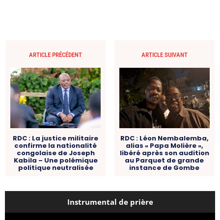
ARTICLE PRÉCÉDENT
ARTICLE SUIVANT
RDC : La justice militaire
RDC : Léon Nembalemba,
confirme la nationalité
alias « Papa Molière »,
congolaise de Joseph
libéré après son audition
Kabila – Une polémique
au Parquet de grande
politique neutralisée
instance de Gombe
Instrumental de prière