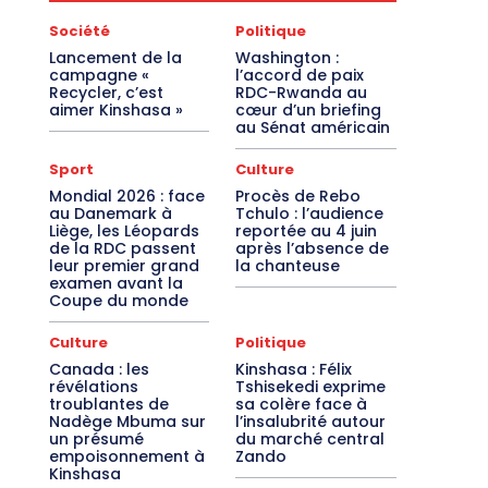
Société
Politique
Lancement de la
Washington :
campagne «
l’accord de paix
Recycler, c’est
RDC-Rwanda au
aimer Kinshasa »
cœur d’un briefing
au Sénat américain
Sport
Culture
Mondial 2026 : face
Procès de Rebo
au Danemark à
Tchulo : l’audience
Liège, les Léopards
reportée au 4 juin
de la RDC passent
après l’absence de
leur premier grand
la chanteuse
examen avant la
Coupe du monde
Culture
Politique
Canada : les
Kinshasa : Félix
révélations
Tshisekedi exprime
troublantes de
sa colère face à
Nadège Mbuma sur
l’insalubrité autour
un présumé
du marché central
empoisonnement à
Zando
Kinshasa