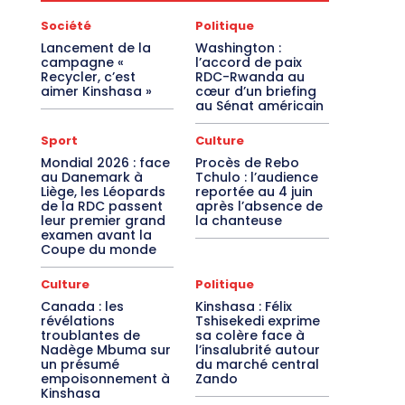
Société
Politique
Lancement de la
Washington :
campagne «
l’accord de paix
Recycler, c’est
RDC-Rwanda au
aimer Kinshasa »
cœur d’un briefing
au Sénat américain
Sport
Culture
Mondial 2026 : face
Procès de Rebo
au Danemark à
Tchulo : l’audience
Liège, les Léopards
reportée au 4 juin
de la RDC passent
après l’absence de
leur premier grand
la chanteuse
examen avant la
Coupe du monde
Culture
Politique
Canada : les
Kinshasa : Félix
révélations
Tshisekedi exprime
troublantes de
sa colère face à
Nadège Mbuma sur
l’insalubrité autour
un présumé
du marché central
empoisonnement à
Zando
Kinshasa