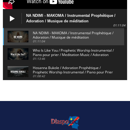
NA NDIMI - MAKOMA / Instrumental Prophétique /
Adoration / Musique de méditation
01:11:04
NA NDIMI - MAKOMA / Instrumental Prophétique /
Adoration / Musique de méditation
01:11:04
Who Is Like You / Prophetic Worship Instrumental /
Piano pour prier / Meditation Music / Adoration
01:13:46
Hosanna Bukole / Adoration Prophétique /
Prophetic Worship Instrumental / Piano pour Prier
01:08:42
We Bow Down and Worship Yahweh / Prosternés et
Adorons / Prophetic Worship Instrumental / Piano
01:12:55
Dieu de Secours - God of Rescue / Adoration
Prophétique / Worship Instrumental / Piano pour
Prier
01:29:15
Yahweh Sabaoth / Prophetic Worship Instrumental
/ Piano pour prier / Instrumental d'intercession
01:32:30