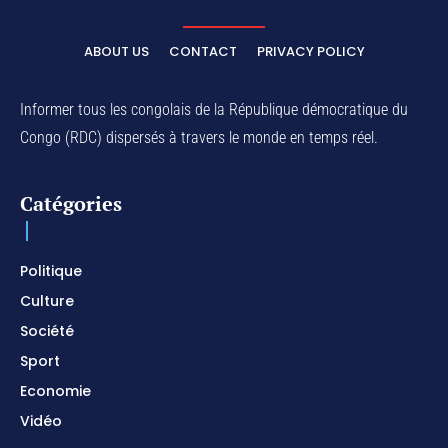
ELIKIA NA NGAI / Instrumental de Prière / 1H
d'Adoration / Instrumental d'intercession
ABOUT US
CONTACT
PRIVACY POLICY
01:03:38
Na Belema Na Yo / Instrumental Prophétique /
Piano pour prier / Soaking Worship Instrumental
Informer tous les congolais de la République démocratique du
01:17:32
Congo (RDC) dispersés à travers le monde en temps réel.
For Your Name Is Holy / Prophetic Worship
Instrumental / Prayer and Devotional / Piano pour
prier
01:22:49
Catégories
I SURRENDER / Soaking Worship Instrumental /
Prayer and Devotional / Piano pour prier /
Meditation
01:17:04
Politique
Culture
Société
Sport
Economie
Vidéo