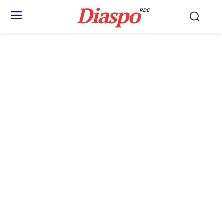
Diaspo
RDC