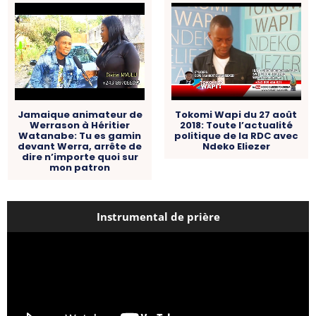
Jamaique animateur de
Tokomi Wapi du 27 août
Werrason à Héritier
2018: Toute l’actualité
Watanabe: Tu es gamin
politique de la RDC avec
devant Werra, arrête de
Ndeko Eliezer
dire n’importe quoi sur
mon patron
Instrumental de prière