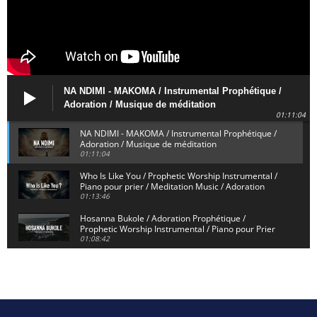
NA NDIMI - MAKOMA / Instrumental Prophétique /
Adoration / Musique de méditation
01:11:04
NA NDIMI - MAKOMA / Instrumental Prophétique /
Adoration / Musique de méditation
01:11:04
Who Is Like You / Prophetic Worship Instrumental /
Piano pour prier / Meditation Music / Adoration
01:13:46
Hosanna Bukole / Adoration Prophétique /
Prophetic Worship Instrumental / Piano pour Prier
01:08:42
We Bow Down and Worship Yahweh / Prosternés et
Adorons / Prophetic Worship Instrumental / Piano
01:12:55
Dieu de Secours - God of Rescue / Adoration
Prophétique / Worship Instrumental / Piano pour