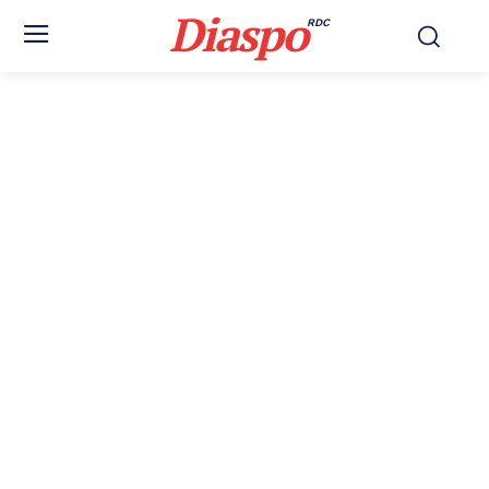
Diaspo
RDC