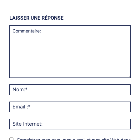
LAISSER UNE RÉPONSE
Commentaire:
Nom
Emai
:*
Site
Inter
Enregistrez mon nom, mon e-mail et mon site Web dans