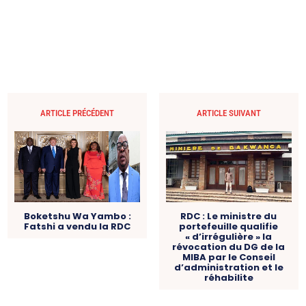
ARTICLE PRÉCÉDENT
ARTICLE SUIVANT
Boketshu Wa Yambo :
RDC : Le ministre du
Fatshi a vendu la RDC
portefeuille qualifie
« d’irrégulière » la
révocation du DG de la
MIBA par le Conseil
d’administration et le
réhabilite