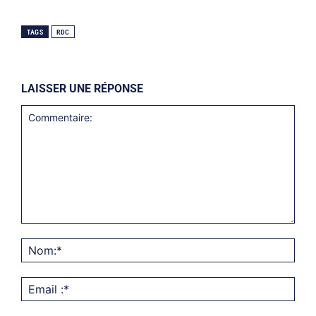
TAGS
RDC
LAISSER UNE RÉPONSE
Commentaire:
Nom
Emai
:*