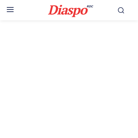
Diaspo
RDC