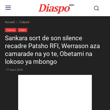
Diaspo
RDC
Accueil
Culture
Culture
Vidéo
Sankara sort de son silence
recadre Patsho RFI, Werrason aza
camarade na yo te, Obetami na
lokoso ya mbongo
17 mars 2018