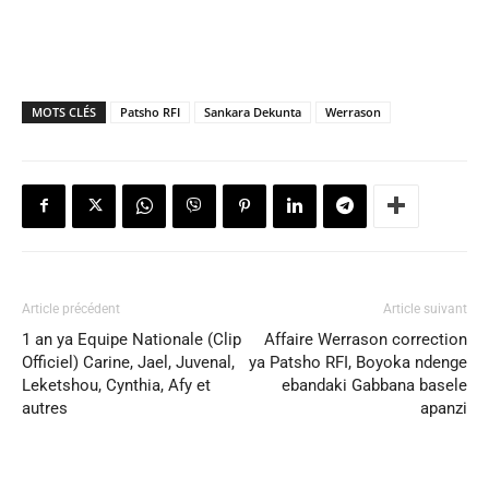
MOTS CLÉS
Patsho RFI
Sankara Dekunta
Werrason
Article précédent
Article suivant
1 an ya Equipe Nationale (Clip
Affaire Werrason correction
Officiel) Carine, Jael, Juvenal,
ya Patsho RFI, Boyoka ndenge
Leketshou, Cynthia, Afy et
ebandaki Gabbana basele
autres
apanzi