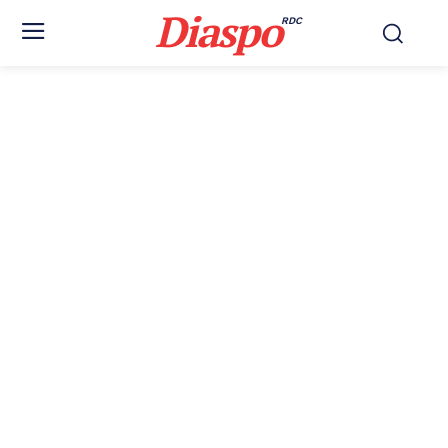
Diaspo
RDC