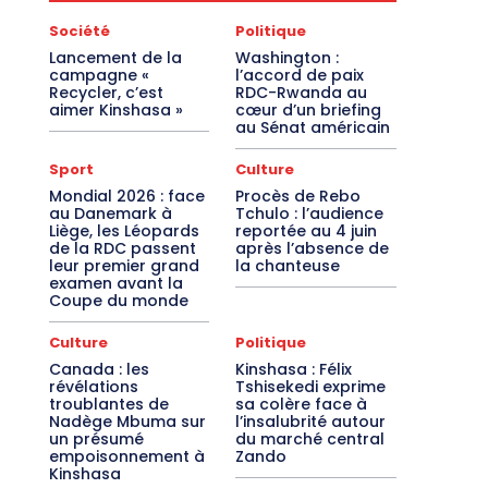
Société
Politique
Lancement de la
Washington :
campagne «
l’accord de paix
Recycler, c’est
RDC-Rwanda au
aimer Kinshasa »
cœur d’un briefing
au Sénat américain
Sport
Culture
Mondial 2026 : face
Procès de Rebo
au Danemark à
Tchulo : l’audience
Liège, les Léopards
reportée au 4 juin
de la RDC passent
après l’absence de
leur premier grand
la chanteuse
examen avant la
Coupe du monde
Culture
Politique
Canada : les
Kinshasa : Félix
révélations
Tshisekedi exprime
troublantes de
sa colère face à
Nadège Mbuma sur
l’insalubrité autour
un présumé
du marché central
empoisonnement à
Zando
Kinshasa