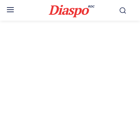
Diaspo
RDC