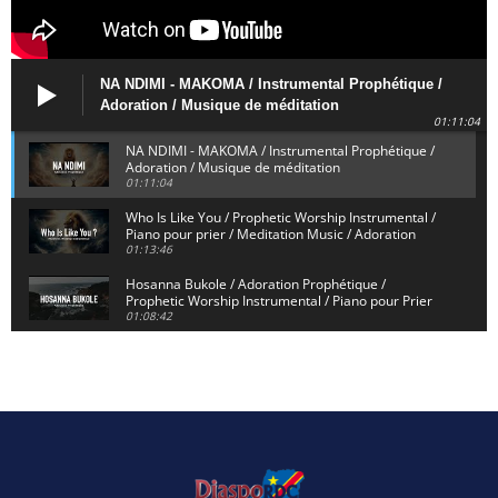
NA NDIMI - MAKOMA / Instrumental Prophétique /
Adoration / Musique de méditation
01:11:04
NA NDIMI - MAKOMA / Instrumental Prophétique /
Adoration / Musique de méditation
01:11:04
Who Is Like You / Prophetic Worship Instrumental /
Piano pour prier / Meditation Music / Adoration
01:13:46
Hosanna Bukole / Adoration Prophétique /
Prophetic Worship Instrumental / Piano pour Prier
01:08:42
We Bow Down and Worship Yahweh / Prosternés et
Adorons / Prophetic Worship Instrumental / Piano
01:12:55
Dieu de Secours - God of Rescue / Adoration
Prophétique / Worship Instrumental / Piano pour
Prier
01:29:15
Yahweh Sabaoth / Prophetic Worship Instrumental