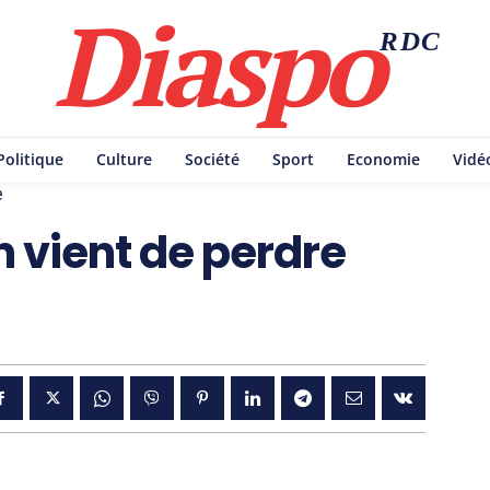
Diaspo
RDC
Politique
Culture
Société
Sport
Economie
Vidé
e
on vient de perdre