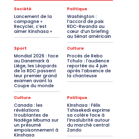
Société
Politique
Lancement de la
Washington :
campagne «
l’accord de paix
Recycler, c’est
RDC-Rwanda au
aimer Kinshasa »
cœur d’un briefing
au Sénat américain
Sport
Culture
Mondial 2026 : face
Procès de Rebo
au Danemark à
Tchulo : l’audience
Liège, les Léopards
reportée au 4 juin
de la RDC passent
après l’absence de
leur premier grand
la chanteuse
examen avant la
Coupe du monde
Culture
Politique
Canada : les
Kinshasa : Félix
révélations
Tshisekedi exprime
troublantes de
sa colère face à
Nadège Mbuma sur
l’insalubrité autour
un présumé
du marché central
empoisonnement à
Zando
Kinshasa