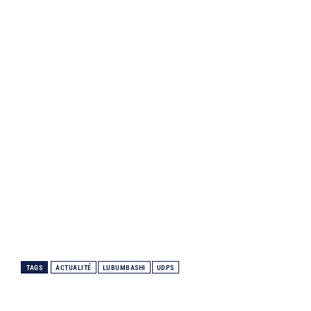
TAGS
ACTUALITÉ
LUBUMBASHI
UDPS