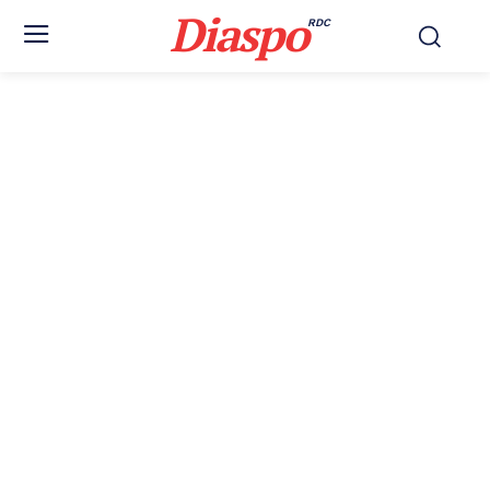
Diaspo
RDC