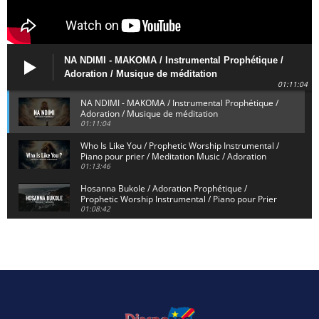
NA NDIMI - MAKOMA / Instrumental Prophétique /
Adoration / Musique de méditation
01:11:04
NA NDIMI - MAKOMA / Instrumental Prophétique /
Adoration / Musique de méditation
01:11:04
Who Is Like You / Prophetic Worship Instrumental /
Piano pour prier / Meditation Music / Adoration
01:13:46
Hosanna Bukole / Adoration Prophétique /
Prophetic Worship Instrumental / Piano pour Prier
01:08:42
We Bow Down and Worship Yahweh / Prosternés et
Adorons / Prophetic Worship Instrumental / Piano
01:12:55
Dieu de Secours - God of Rescue / Adoration
Prophétique / Worship Instrumental / Piano pour
Prier
01:29:15
Yahweh Sabaoth / Prophetic Worship Instrumental