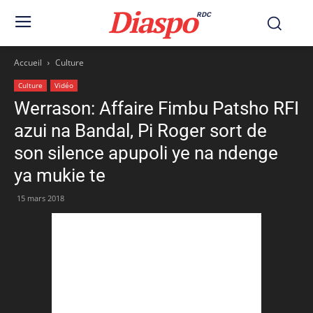
Diaspo
RDC
Accueil
Culture
Culture
Vidéo
Werrason: Affaire Fimbu Patsho RFI
azui na Bandal, Pi Roger sort de
son silence apupoli ye na ndenge
ya mukie te
15 mars 2018