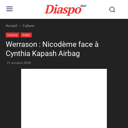
Diaspo
RDC
Accueil
Culture
Culture
Vidéo
Werrason : Nicodème face à
Cynthia Kapash Airbag
21 octobre 2018