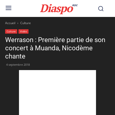
Diaspo
RDC
Accueil
Culture
Culture
Vidéo
Werrason : Première partie de son
concert à Muanda, Nicodème
chante
4 septembre 2018