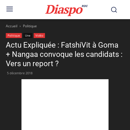
Diaspo
RDC
Accueil
Politique
Politique
Une
Vidéo
Actu Expliquée : FatshiVit à Goma
+ Nangaa convoque les candidats :
Vers un report ?
5 décembre 2018