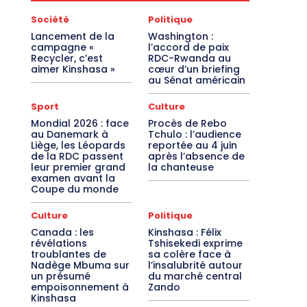
Société
Politique
Lancement de la
Washington :
campagne «
l’accord de paix
Recycler, c’est
RDC-Rwanda au
aimer Kinshasa »
cœur d’un briefing
au Sénat américain
Sport
Culture
Mondial 2026 : face
Procès de Rebo
au Danemark à
Tchulo : l’audience
Liège, les Léopards
reportée au 4 juin
de la RDC passent
après l’absence de
leur premier grand
la chanteuse
examen avant la
Coupe du monde
Culture
Politique
Canada : les
Kinshasa : Félix
révélations
Tshisekedi exprime
troublantes de
sa colère face à
Nadège Mbuma sur
l’insalubrité autour
un présumé
du marché central
empoisonnement à
Zando
Kinshasa