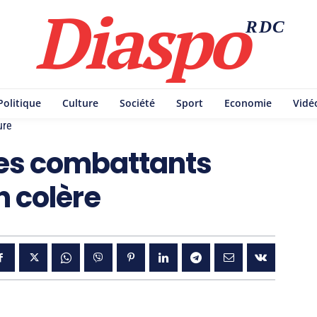
Diaspo
RDC
Politique
Culture
Société
Sport
Economie
Vidé
ure
les combattants
n colère