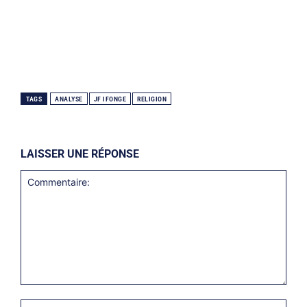
TAGS
ANALYSE
JF IFONGE
RELIGION
LAISSER UNE RÉPONSE
Commentaire:
Nom