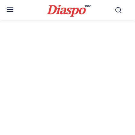
Diaspo
RDC