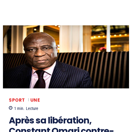
SPORT
UNE
1
min.
Lecture
Après sa libération,
Constant Omari contre-