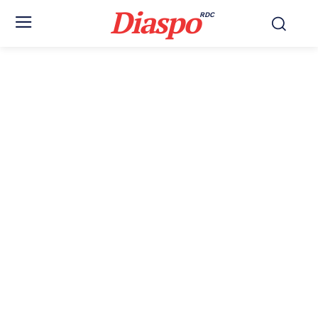
Diaspo
RDC