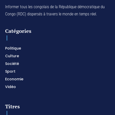
Na Belema Na Yo / Instrumental Prophétique /
Piano pour prier / Soaking Worship Instrumental
Informer tous les congolais de la République démocratique du
01:17:32
Congo (RDC) dispersés à travers le monde en temps réel.
For Your Name Is Holy / Prophetic Worship
Instrumental / Prayer and Devotional / Piano pour
prier
01:22:49
Catégories
I SURRENDER / Soaking Worship Instrumental /
Prayer and Devotional / Piano pour prier /
Meditation
01:17:04
Politique
Culture
Société
Sport
Economie
Vidéo
Titres