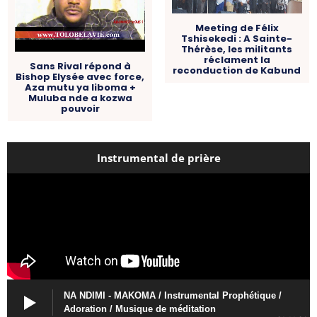
Meeting de Félix
Tshisekedi : A Sainte-
Thérèse, les militants
réclament la
Sans Rival répond à
reconduction de Kabund
Bishop Elysée avec force,
Aza mutu ya liboma +
Muluba nde a kozwa
pouvoir
Instrumental de prière
NA NDIMI - MAKOMA / Instrumental Prophétique /
Adoration / Musique de méditation