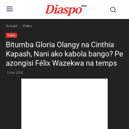
Diaspo
RDC
Accueil
Vidéo
Vidéo
Bitumba Gloria Olangy na Cinthia
Kapash, Nani ako kabola bango? Pe
azongisi Félix Wazekwa na temps
3 mai 2018