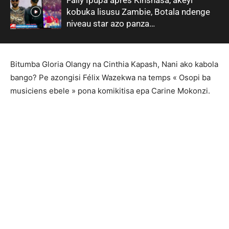
kobuka lisusu Zambie, Botala ndenge
niveau star azo panza…
Bitumba Gloria Olangy na Cinthia Kapash, Nani ako kabola
bango? Pe azongisi Félix Wazekwa na temps « Osopi ba
musiciens ebele » pona komikitisa epa Carine Mokonzi.