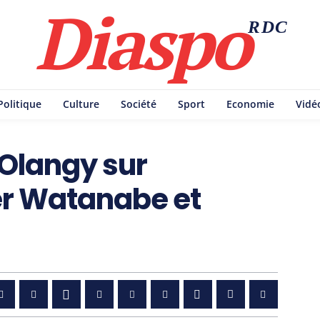
Diaspo
RDC
Politique
Culture
Société
Sport
Economie
Vidé
 Olangy sur
er Watanabe et