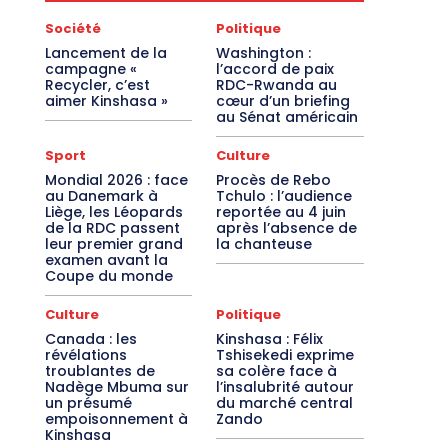
Société
Politique
Lancement de la
Washington :
campagne «
l’accord de paix
Recycler, c’est
RDC-Rwanda au
aimer Kinshasa »
cœur d’un briefing
au Sénat américain
Sport
Culture
Mondial 2026 : face
Procès de Rebo
au Danemark à
Tchulo : l’audience
Liège, les Léopards
reportée au 4 juin
de la RDC passent
après l’absence de
leur premier grand
la chanteuse
examen avant la
Coupe du monde
Culture
Politique
Canada : les
Kinshasa : Félix
révélations
Tshisekedi exprime
troublantes de
sa colère face à
Nadège Mbuma sur
l’insalubrité autour
un présumé
du marché central
empoisonnement à
Zando
Kinshasa