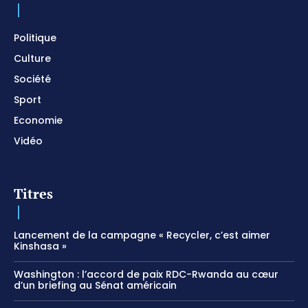
Prayer and Devotional / Piano pour prier /
Meditation
01:17:04
Politique
Culture
Société
Sport
Economie
Vidéo
Titres
Lancement de la campagne « Recycler, c’est aimer
Kinshasa »
Washington : l’accord de paix RDC-Rwanda au cœur
d’un briefing au Sénat américain