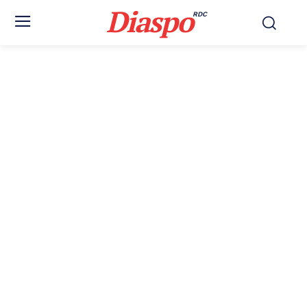
Diaspo
RDC