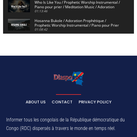
Who Is Like You / Prophetic Worship Instrumental /
Piano pour prier / Meditation Music / Adoration
01:13:46
Hosanna Bukole / Adoration Prophétique /
Prophetic Worship Instrumental / Piano pour Prier
01:08:42
We Bow Down and Worship Yahweh / Prosternés et
Adorons / Prophetic Worship Instrumental / Piano
01:12:55
Dieu de Secours - God of Rescue / Adoration
Prophétique / Worship Instrumental / Piano pour
Prier
01:29:15
Yahweh Sabaoth / Prophetic Worship Instrumental
/ Piano pour prier / Instrumental d'intercession
01:32:30
ELIKIA NA NGAI / Instrumental de Prière / 1H
d'Adoration / Instrumental d'intercession
ABOUT US
CONTACT
PRIVACY POLICY
01:03:38
Na Belema Na Yo / Instrumental Prophétique /
Piano pour prier / Soaking Worship Instrumental
Informer tous les congolais de la République démocratique du
01:17:32
Congo (RDC) dispersés à travers le monde en temps réel.
For Your Name Is Holy / Prophetic Worship
Instrumental / Prayer and Devotional / Piano pour