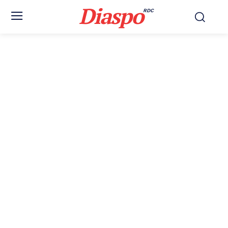
Diaspo
RDC