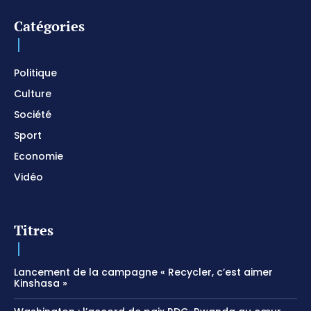
prier
01:22:49
Catégories
I SURRENDER / Soaking Worship Instrumental /
Prayer and Devotional / Piano pour prier /
Meditation
01:17:04
Politique
Culture
Société
Sport
Economie
Vidéo
Titres
Lancement de la campagne « Recycler, c’est aimer
Kinshasa »