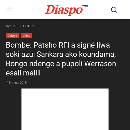
Diaspo
RDC
Accueil
Culture
Culture
Vidéo
Bombe: Patsho RFI a signé liwa
soki azui Sankara ako koundama,
Bongo ndenge a pupoli Werrason
esali malili
19 mars 2018