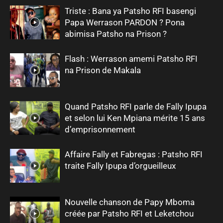
Triste : Bana ya Patsho RFI basengi
Papa Werrason PARDON ? Pona
abimisa Patsho na Prison ?
Flash : Werrason amemi Patsho RFI
na Prison de Makala
Quand Patsho RFI parle de Fally Ipupa
et selon lui Ken Mpiana mérite 15 ans
d’emprisonnement
Affaire Fally et Fabregas : Patsho RFI
traite Fally Ipupa d’orgueilleux
Nouvelle chanson de Papy Mboma
créée par Patsho RFI et Leketchou