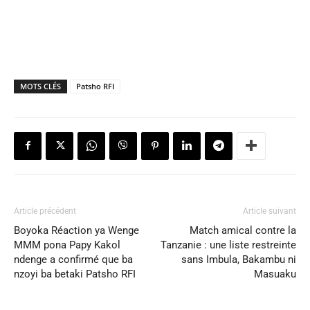
MOTS CLÉS
Patsho RFI
Article précédent
Article suivant
Boyoka Réaction ya Wenge
Match amical contre la
MMM pona Papy Kakol
Tanzanie : une liste restreinte
ndenge a confirmé que ba
sans Imbula, Bakambu ni
nzoyi ba betaki Patsho RFI
Masuaku