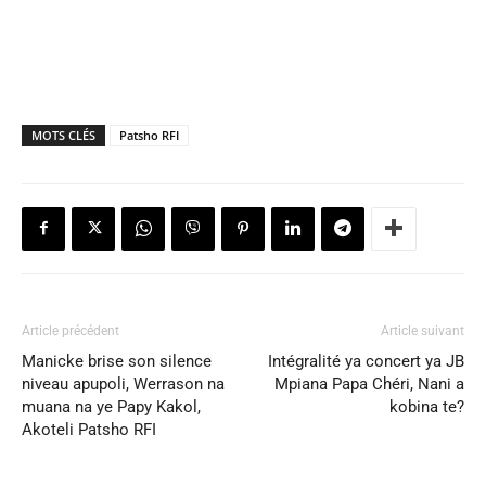
MOTS CLÉS
Patsho RFI
Article précédent
Article suivant
Manicke brise son silence
Intégralité ya concert ya JB
niveau apupoli, Werrason na
Mpiana Papa Chéri, Nani a
muana na ye Papy Kakol,
kobina te?
Akoteli Patsho RFI