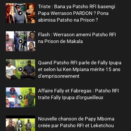
Triste : Bana ya Patsho RFI basengi
Papa Werrason PARDON ? Pona
abimisa Patsho na Prison ?
Flash : Werrason amemi Patsho RFI
na Prison de Makala
Quand Patsho RFI parle de Fally Ipupa
et selon lui Ken Mpiana mérite 15 ans
d’emprisonnement
Affaire Fally et Fabregas : Patsho RFI
traite Fally Ipupa d’orgueilleux
Nouvelle chanson de Papy Mboma
créée par Patsho RFI et Leketchou