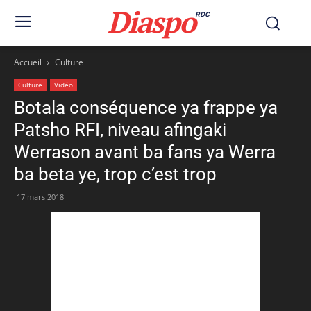
Diaspo
RDC
Accueil
Culture
Culture
Vidéo
Botala conséquence ya frappe ya
Patsho RFI, niveau afingaki
Werrason avant ba fans ya Werra
ba beta ye, trop c’est trop
17 mars 2018