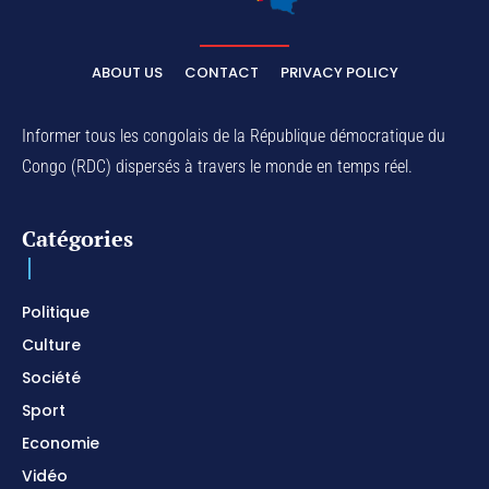
d'intercession
01:03:38
Na Belema Na Yo / Instrumental
Prophétique / Piano pour prier / Soaking
ABOUT US
CONTACT
PRIVACY POLICY
Worship Instrumental
01:17:32
For Your Name Is Holy / Prophetic Worship
Instrumental / Prayer and Devotional /
Informer tous les congolais de la République démocratique du
Piano pour prier
01:22:49
Congo (RDC) dispersés à travers le monde en temps réel.
I SURRENDER / Soaking Worship
Instrumental / Prayer and Devotional /
Piano pour prier / Meditation
01:17:04
Catégories
Politique
Culture
Société
Sport
Economie
Vidéo