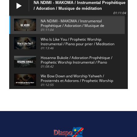
NA NDIMI - MAKOMA / Instrumental Prophétique
/ Adoration / Musique de méditation
01:11:04
NA NDIMI - MAKOMA / Instrumental
Prophétique / Adoration / Musique de
méditation
01:11:04
Who Is Like You / Prophetic Worship
Instrumental / Piano pour prier / Meditation
Music / Adoration
01:13:46
Hosanna Bukole / Adoration Prophétique /
Prophetic Worship Instrumental / Piano
pour Prier
01:08:42
We Bow Down and Worship Yahweh /
Prosternés et Adorons / Prophetic Worship
Instrumental / Piano
01:12:55
Dieu de Secours - God of Rescue /
Adoration Prophétique / Worship
Instrumental / Piano pour Prier
01:29:15
Yahweh Sabaoth / Prophetic Worship
Instrumental / Piano pour prier /
Instrumental d'intercession
01:32:30
ELIKIA NA NGAI / Instrumental de Prière /
1H d'Adoration / Instrumental