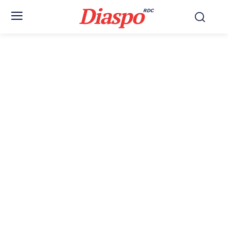
Diaspo
RDC