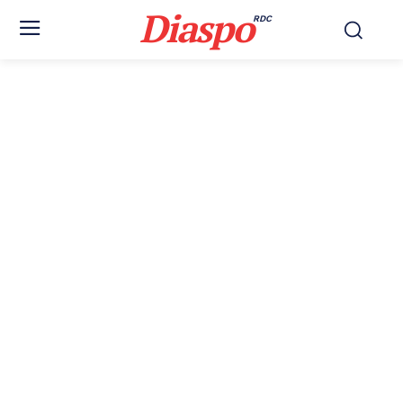
Diaspo
RDC