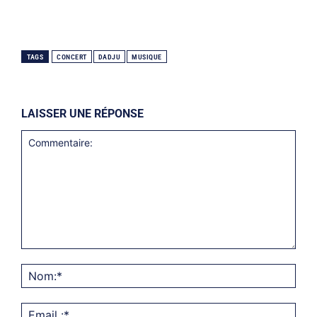
TAGS
CONCERT
DADJU
MUSIQUE
LAISSER UNE RÉPONSE
Commentaire:
Nom
Emai