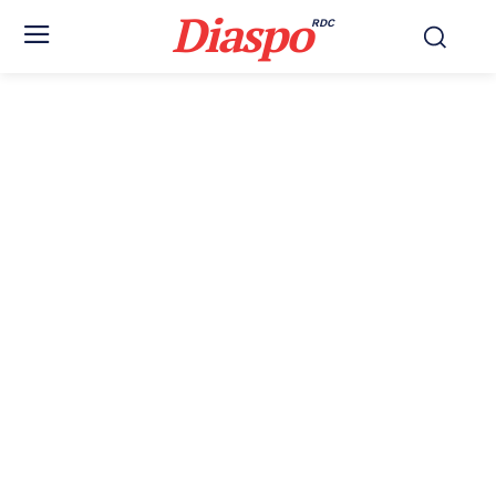
Diaspo
RDC