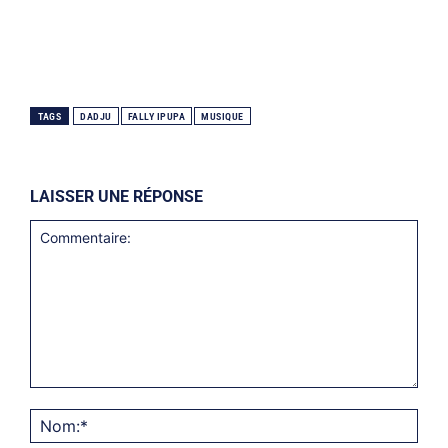
TAGS
DADJU
FALLY IPUPA
MUSIQUE
LAISSER UNE RÉPONSE
Commentaire:
Nom