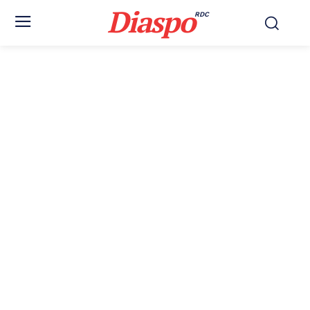
Diaspo
RDC