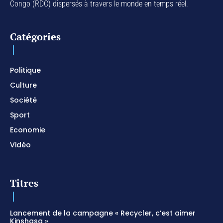
Congo (RDC) dispersés à travers le monde en temps réel.
For Your Name Is Holy / Prophetic Worship
Instrumental / Prayer and Devotional / Piano pour
prier
01:22:49
Catégories
I SURRENDER / Soaking Worship Instrumental /
Prayer and Devotional / Piano pour prier /
Meditation
01:17:04
Politique
Culture
Société
Sport
Economie
Vidéo
Titres
Lancement de la campagne « Recycler, c’est aimer
Kinshasa »