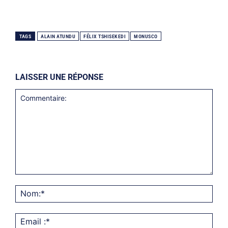
TAGS
ALAIN ATUNDU
FÉLIX TSHISEKEDI
MONUSCO
LAISSER UNE RÉPONSE
Commentaire:
Nom
Emai