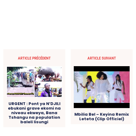
ARTICLE PRÉCÉDENT
ARTICLE SUIVANT
URGENT : Pont ya N’DJILI
ebukani grave ekomi na
niveau ekweya, Bana
Mbilia Bel – Keyina Remix
Tshangu na population
Leteta (Clip Officiel)
baleli lisungi