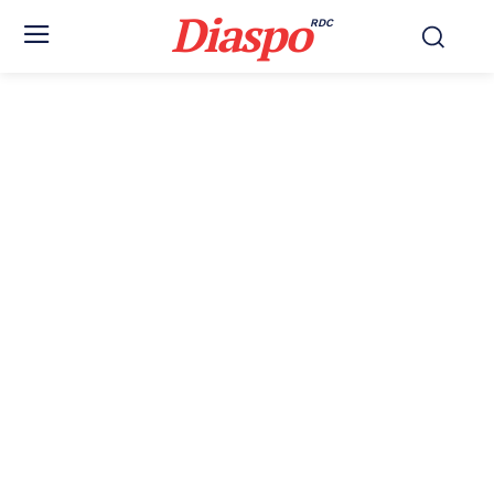
Diaspo
RDC