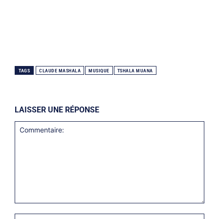
TAGS
CLAUDE MASHALA
MUSIQUE
TSHALA MUANA
LAISSER UNE RÉPONSE
Commentaire:
Nom