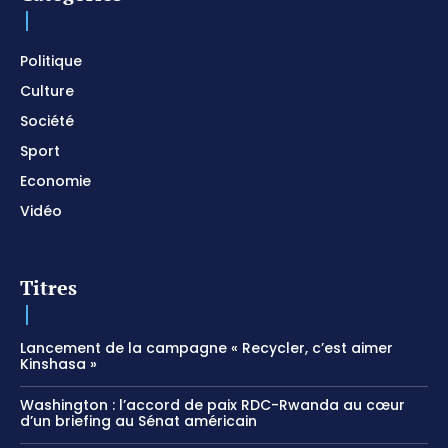
Prayer and Devotional / Piano pour prier /
Meditation
01:17:04
Politique
Culture
Société
Sport
Economie
Vidéo
Titres
Lancement de la campagne « Recycler, c’est aimer
Kinshasa »
Washington : l’accord de paix RDC-Rwanda au cœur
d’un briefing au Sénat américain