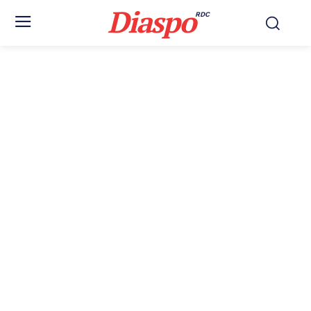
Diaspo
RDC